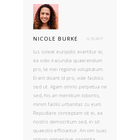
NICOLE BURKE
12.10.2017
Ius soleat euripidis evertitur ei,
ea odio iracundia quaerendum
pro, te mei regione voluptatum.
Erant dicant id pro, vide facilisis
sed ut. Agam omnis perpetua ne
sed, his an mentitum lobortis,
minim facilis urbanitas cu eum.
Repudiare conceptam sit ei, ea
nostro democritum sed, in sit
quaestio efficiantur. An vim suas
option omnesque, prompta