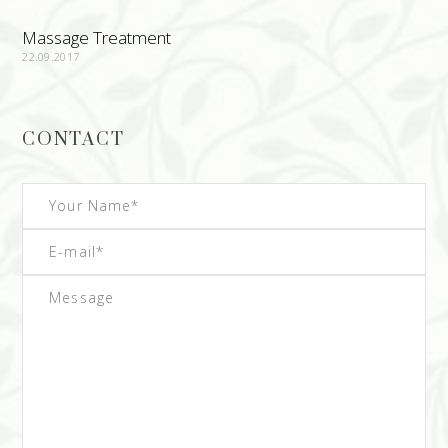
Massage Treatment
22.09.2017
CONTACT