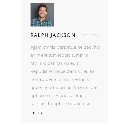
RALPH JACKSON
12.10.2017
Agam omnis perpetua ne sed, his
an mentitum lobortis, minim
facilis urbanitas cu eum.
Repudiare conceptam sit ei, ea
nostro democritum sed, in sit
quaestio efficiantur. An vim suas
option omnesque, prompta
facilisis theophrastus no usu.
REPLY