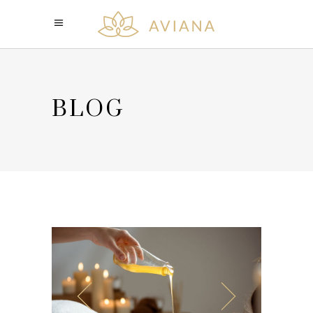
myhouseoffurniture.com
link slot gacor
link slot gacor
link slot gacor
link slot gacor
slot online
toto togel
toto togel
toto togel
toto togel
toto togel
situs togel
situs togel
situs togel
link gacor
slot gacor
slot gacor
slot gacor
slot resmi
link slot
jacktoto
jacktoto
jacktoto
jacktoto
jacktoto
jacktoto
situs slot
situs slot
situs slot
situs slot
BLOG