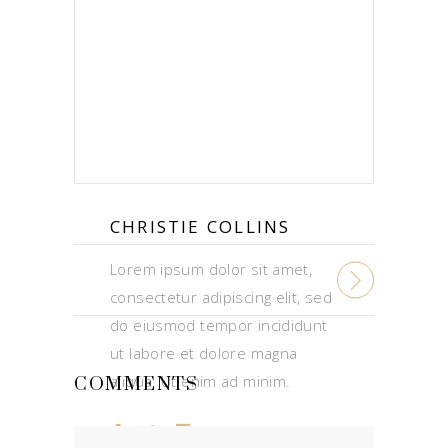
CHRISTIE COLLINS
Lorem ipsum dolor sit amet,
consectetur adipiscing elit, sed
do eiusmod tempor incididunt
ut labore et dolore magna
aliqua. Ut enim ad minim.
COMMENTS